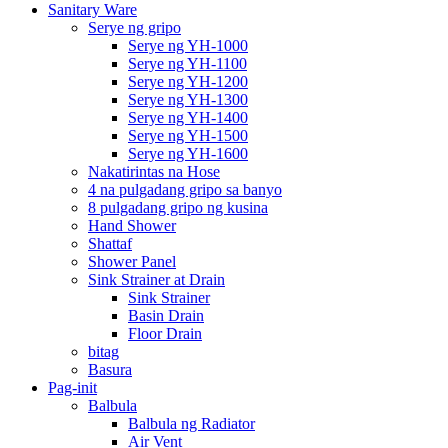
Sanitary Ware
Serye ng gripo
Serye ng YH-1000
Serye ng YH-1100
Serye ng YH-1200
Serye ng YH-1300
Serye ng YH-1400
Serye ng YH-1500
Serye ng YH-1600
Nakatirintas na Hose
4 na pulgadang gripo sa banyo
8 pulgadang gripo ng kusina
Hand Shower
Shattaf
Shower Panel
Sink Strainer at Drain
Sink Strainer
Basin Drain
Floor Drain
bitag
Basura
Pag-init
Balbula
Balbula ng Radiator
Air Vent