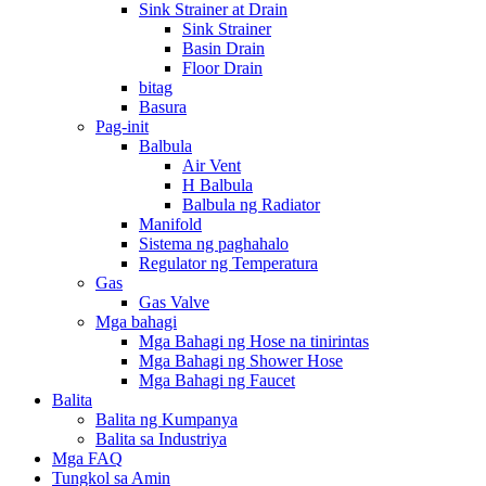
Sink Strainer at Drain
Sink Strainer
Basin Drain
Floor Drain
bitag
Basura
Pag-init
Balbula
Air Vent
H Balbula
Balbula ng Radiator
Manifold
Sistema ng paghahalo
Regulator ng Temperatura
Gas
Gas Valve
Mga bahagi
Mga Bahagi ng Hose na tinirintas
Mga Bahagi ng Shower Hose
Mga Bahagi ng Faucet
Balita
Balita ng Kumpanya
Balita sa Industriya
Mga FAQ
Tungkol sa Amin