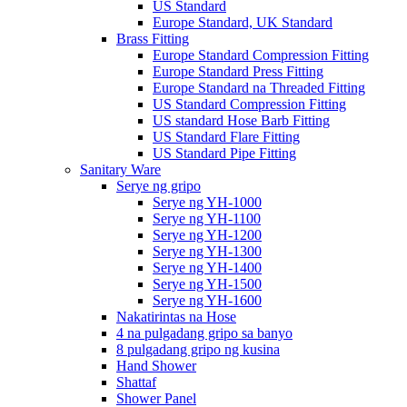
US Standard
Europe Standard, UK Standard
Brass Fitting
Europe Standard Compression Fitting
Europe Standard Press Fitting
Europe Standard na Threaded Fitting
US Standard Compression Fitting
US standard Hose Barb Fitting
US Standard Flare Fitting
US Standard Pipe Fitting
Sanitary Ware
Serye ng gripo
Serye ng YH-1000
Serye ng YH-1100
Serye ng YH-1200
Serye ng YH-1300
Serye ng YH-1400
Serye ng YH-1500
Serye ng YH-1600
Nakatirintas na Hose
4 na pulgadang gripo sa banyo
8 pulgadang gripo ng kusina
Hand Shower
Shattaf
Shower Panel