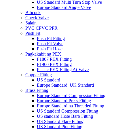
US Standard Multi Turn Stop Valve
Europe Standard Angle Valve
Bibcock
Check Valve
Salain
PVC CPVC PPR
Push Fit
Push Fit Fitting
Push Fit Valve
Push Fit Hose
Pagkakabit ng PEX
F1807 PEX Fitting
F1960 PEX Fitting
Plastic PEX Fitting At Valve
Copper Fitting
US Standard
Europe Standard, UK Standard
Brass Fitting
Europe Standard Compression Fitting
Europe Standard Press Fitting
Europe Standard na Threaded Fitting
US Standard Compression Fitting
US standard Hose Barb Fitting
US Standard Flare Fitting
US Standard Pipe Fitting