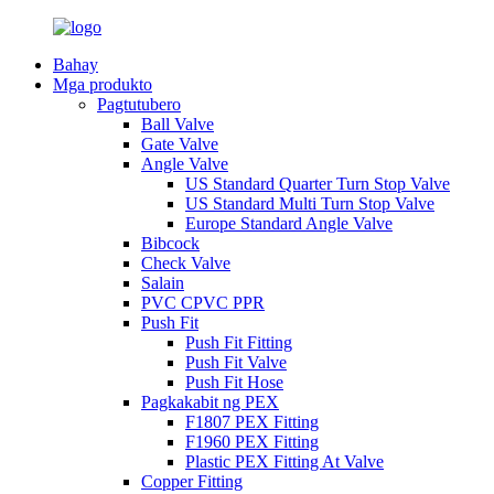
Bahay
Mga produkto
Pagtutubero
Ball Valve
Gate Valve
Angle Valve
US Standard Quarter Turn Stop Valve
US Standard Multi Turn Stop Valve
Europe Standard Angle Valve
Bibcock
Check Valve
Salain
PVC CPVC PPR
Push Fit
Push Fit Fitting
Push Fit Valve
Push Fit Hose
Pagkakabit ng PEX
F1807 PEX Fitting
F1960 PEX Fitting
Plastic PEX Fitting At Valve
Copper Fitting