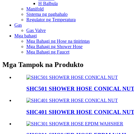
H Balbula
Manifold
Sistema ng paghahalo
Regulator ng Temperatura
Gas
Gas Valve
Mga bahagi
Mga Bahagi ng Hose na tinirintas
Mga Bahagi ng Shower Hose
Mga Bahagi ng Faucet
Mga Tampok na Produkto
SHC501 SHOWER HOSE CONICAL NU
SHC401 SHOWER HOSE CONICAL NU